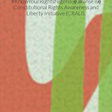
#KnowYourRightsNigeria jẹ́ àkànse isẹ́
Constitutional Rights Awareness and
Liberty Initiative (CRALI).