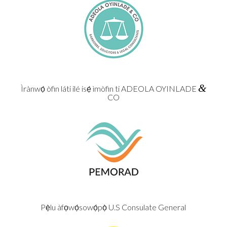
&
Ìrànwọ́ òfin láti ilé isẹ́ ìmòfin ti ADEOLA OYINLADE
CO
Pẹ̀lu àfọwọ́sowọ́pọ̀ U.S Consulate General