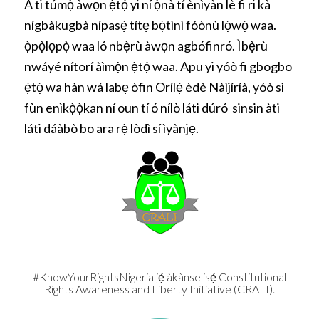
A ti túmọ̀ àwọn ẹ̀tọ́ yi ní ọ̀nà tí ènìyàn lè fi ri kà
nígbàkugbà nípasẹ̀ títẹ bọ́tìnì fóònù lọ́wọ́ waa.
ọ̀pọ̀lọpọ̀ waa ló nbẹ̀rù àwọn agbófinró. Ìbẹ̀rù
nwáyé nítorí àìmọ̀n ẹ̀tọ́ waa. Apu yi yóò fi gbogbo
ẹ̀tọ́ wa hàn wá labẹ òfin Orílẹ̀ èdè Nàìjíríà, yóò sì
fùn enìkọ̀ọ̀kan ní oun tí ó nílò láti dúró sinsin àti
láti dáàbò bo ara rẹ̀ lòdì sí ìyànjẹ.
#KnowYourRightsNigeria jẹ́ àkànse isẹ́ Constitutional
Rights Awareness and Liberty Initiative (CRALI).