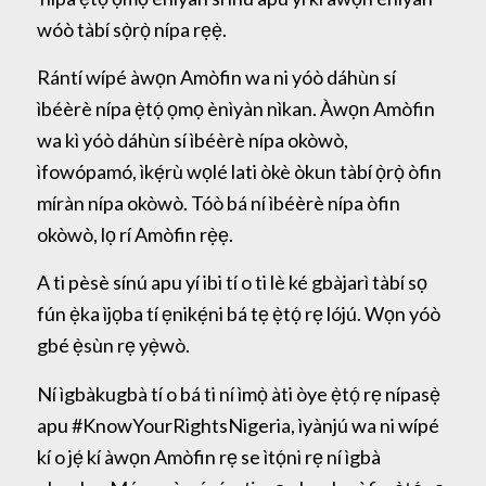
wóò tàbí sọ̀rọ̀ nípa rẹẹ̀.
Rántí wípé àwọn Amòfin wa ni yóò dáhùn sí
ìbéèrè nípa ẹ̀tọ́ ọmọ ènìyàn nìkan. Àwọn Amòfin
wa kì yóò dáhùn sí ìbéèrè nípa okòwò,
ìfowópamó, ìkẹ́rù wọlé lati òkè òkun tàbí ọ̀rọ̀ òfin
míràn nípa okòwò. Tóò bá ní ìbéèrè nípa òfin
okòwò, lọ rí Amòfin rẹ̀ẹ.
A ti pèsè sínú apu yí ibi tí o ti lè ké gbàjarì tàbí sọ
fún ẹ̀ka ìjọba tí ẹnikẹ́ni bá tẹ ẹ̀tọ́ rẹ lójú. Wọn yóò
gbé ẹ̀sùn rẹ yẹ̀wò.
Ní ìgbàkugbà tí o bá ti ní ìmọ̀ àti òye ẹ̀tọ́ rẹ nípasẹ̀
apu #KnowYourRightsNigeria, ìyànjú wa ni wípé
kí o jẹ́ kí àwọn Amòfin rẹ se ìtọ́ni rẹ ní ìgbà