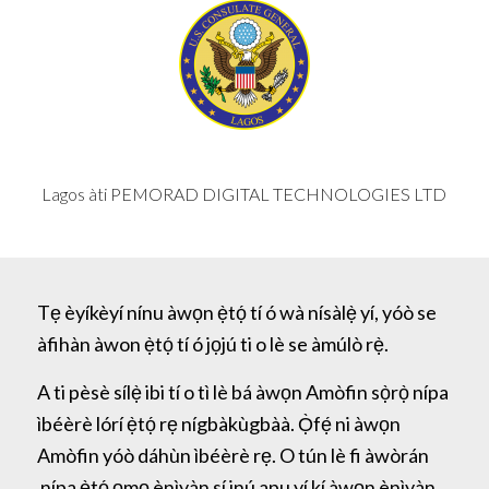
Lagos àti PEMORAD DIGITAL TECHNOLOGIES LTD
Tẹ èyíkèyí nínu àwọn ẹ̀tọ́ tí ó wà nísàlẹ̀ yí, yóò se
àfihàn àwon ẹ̀tọ́ tí ó jọjú ti o lè se àmúlò rẹ̀.
A ti pèsè sílẹ̀ ibi tí o tì lè bá àwọn Amòfin sọ̀rọ̀ nípa
ìbéèrè lórí ẹ̀tọ́ rẹ nígbàkùgbàà. Ọ̀fẹ́ ni àwọn
Amòfin yóò dáhùn ìbéèrè rẹ. O tún lè fi àwòrán
nípa ẹ̀tọ́ ọmọ ènìyàn sí inú apu yí kí àwọn ènìyàn