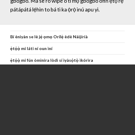
gbogbo. Má se rò wípé o ti mọ gbogbo òfin ẹ̀tọ́ rẹ
pátápátá lẹ́hìn to bá ti ka ọ̀rọ̀ inú apu yi.
Bí ènìyàn se lè jẹ́ ọmọ Orílẹ̀ èdè Nàìjíríà
ẹ̀tọ́ọ̀ mi láti ní oun ìní
ẹ̀tọ́ọ̀ mi fún òmìnira lòdì sí ìyàsọ́tọ̀ ìkórìra
ẹ̀tọ́ọ̀ mi fún òmìnira láti rìn káàkiri
ẹ̀tọ́ọ̀ mi láti kórajọ ní àlàfíà àti láti bá ènìyàn kẹ́gbẹ́ pọ̀
ẹ̀tọ́ọ̀ òmìnira mi láti sọ àti ti ìròhìn
ẹ̀tọ́ọ̀ mi fún òmìnira èrò, ọkàn àti ẹ̀sìn
ẹ̀tọ́ọ̀ mi si ìpamọ́n
ẹ̀tọ́ọ̀ mi fún gbígbọ̀ tẹnu mìi láìsí ojùsàájú